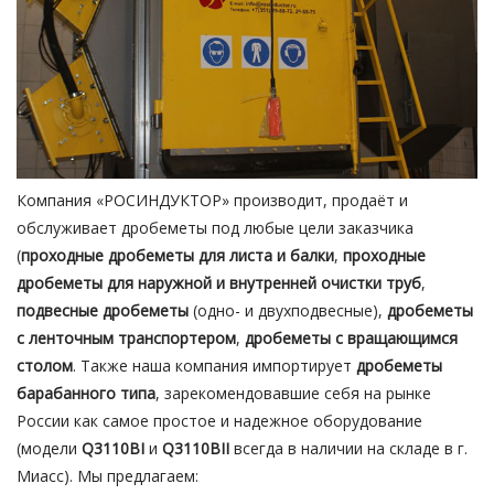
Компания «РОСИНДУКТОР» производит, продаёт и
обслуживает дробеметы под любые цели заказчика
(
проходные дробеметы для листа и балки
,
проходные
дробеметы для наружной и внутренней очистки труб
,
подвесные дробеметы
(одно- и двухподвесные),
дробеметы
с ленточным транспортером
,
дробеметы с вращающимся
столом
. Также наша компания импортирует
дробеметы
барабанного типа
, зарекомендовавшие себя на рынке
России как самое простое и надежное оборудование
(модели
Q3110BI
и
Q3110BII
всегда в наличии на складе в г.
Миасс). Мы предлагаем: